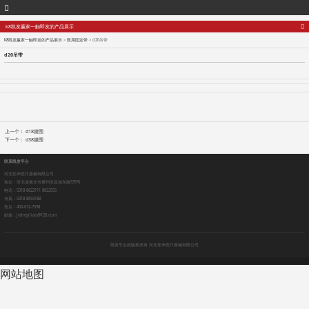
k8凯发赢家一触即发的产品展示
k8凯发赢家一触即发的产品展示
>
医用固定带
>
d20吊带
d20吊带
示
上一个：
d18腰围
下一个：
d38腰围
联系凯发平台
河北佳禾医疗器械有限公司
地址：河北省衡水市冀州区昌城东路535号
电话：0318-8622111 8622555
传真：0318-8693188
售后：400-612-7598
邮箱：
jiaheyiliao@126.com
凯发平台的版权所有 河北佳禾医疗器械有限公司
网站地图