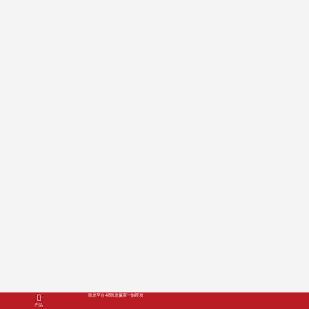
凯发平台-k8凯发赢家一触即发
产品