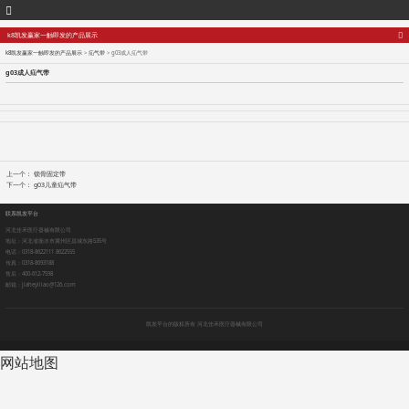
k8凯发赢家一触即发的产品展示
k8凯发赢家一触即发的产品展示
>
疝气带
>
g03成人疝气带
g03成人疝气带
示
上一个：
锁骨固定带
下一个：
g03儿童疝气带
联系凯发平台
河北佳禾医疗器械有限公司
地址：河北省衡水市冀州区昌城东路535号
电话：0318-8622111 8622555
传真：0318-8693188
售后：400-612-7598
邮箱：
jiaheyiliao@126.com
凯发平台的版权所有 河北佳禾医疗器械有限公司
网站地图