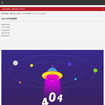
k8凯发赢家一触即发的产品展示
k8凯发赢家一触即发的产品展示
>
空气波按摩仪
>
jham-b空气波按摩仪
jham-b空气波按摩仪
示
缓解身体疲劳
术后产后康复
促进血液循环
预防肢体水肿
预防静脉血栓